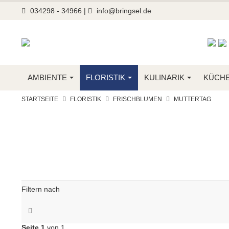
034298 - 34966
|
info@bringsel.de
AMBIENTE
FLORISTIK
KULINARIK
KÜCH
STARTSEITE
FLORISTIK
FRISCHBLUMEN
MUTTERTAG
Filtern nach
Seite 1
von 1