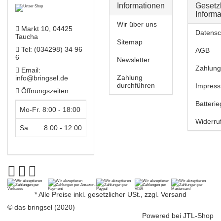
Informationen
Gesetz
Inform
Wir über uns
Markt 10, 04425
Datensc
Taucha
Sitemap
Tel: (034298) 34 96
AGB
6
Newsletter
Zahlung
Email:
Zahlung
info@bringsel.de
durchführen
Impres
Öffnungszeiten
Batteri
Mo-Fr. 8:00 - 18:00
Widerru
Sa. 8:00 - 12:00
*
Alle Preise inkl. gesetzlicher USt., zzgl.
Versand
© das bringsel (2020)
Powered bei
JTL-Shop